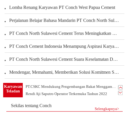
Lomba Renang Karyawan PT Conch West Papua Cement
Perjalanan Belajar Bahasa Mandarin PT Conch North Sulawesi Cement Berbagi Pengalaman Karyawan Dalam Mengembangkan Kemampuan Bahasa
PT Conch North Sulawesi Cement Terus Meningkatkan Kepedulian terhadap Karyawan dan Pengembangan Kegiatan Olahraga serta Seni Untuk Membangun Kekuatan Tim, Menciptakan Perusahaan yang Harmonis
PT Conch Cement Indonesia Menampung Aspirasi Karyawan untuk Meningkatkan Kinerja Perusahaan
PT Conch North Sulawesi Cement Suara Keselamatan Dari Setiap Sudut Tambang Membangun Budaya Keselamatan Melalui Peran Seluruh Karyawan Departemen Tambang
Mendengar, Memahami, Memberikan Solusi Komitmen Semen Conch Mengutamakan Pelanggan
PT.Conch South Kalimantan Cement yang Indah Rumahku
Karyawan
PT.CSKC Mendukung Pengembangan Bakat Menggambar Karyawan
Teladan
Rendi Aji Saputro Operator Terkemuka Tashun 2022
Belajar Dari Sandy Karyawan Teladan Dari Departemen PLTU
Sekilas tentang Conch
Listrik Tim 1 -Tim Terkemuka Tahun 2021 PT.CSKC
Selengkapnya>
Tim Mekanik-Tim Terkemuka Tahun 2021 PT.CSKC