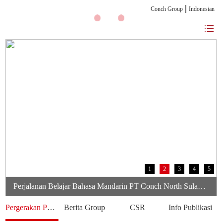
Conch Group
Indonesian
1
2
3
4
5
Perjalanan Belajar Bahasa Mandarin PT Conch North Sulawesi Cement Berbagi Pengalaman Karyawan Dalam Mengembangkan Kemampuan Bahasa
Pergerakan Perusahaan
Berita Group
CSR
Info Publikasi