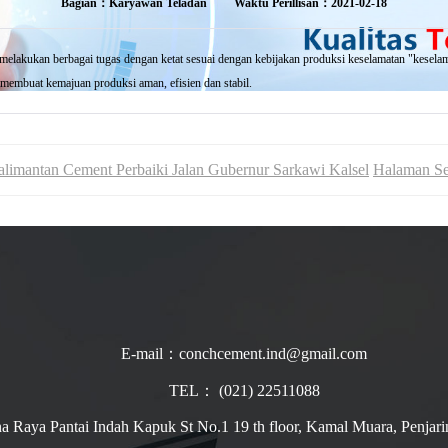
Bagian：Karyawan Teladan
Waktu Perillisan：2021-02-18
elakukan berbagai tugas dengan ketat sesuai dengan kebijakan produksi keselamatan "kesel
 membuat kemajuan produksi aman, efisien dan stabil.
mantan Cement Perbaiki Jalan Gubernur Sarkawi Kalsel
Halaman Se
E-mail：conchcement.ind@gmail.com
TEL： (021) 22511088
ina Raya Pantai Indah Kapuk St No.1 19 th floor, Kamal Muara, Penjari