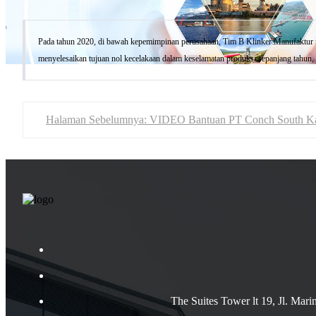
Pada tahun 2020, di bawah kepemimpinan perusahaan, Tim B Klinker Manufaktur m
menyelesaikan tujuan nol kecelakaan dalam keselamatan produksi sepanjang tahun,
Halaman Sebelumnya: VIDEO Bantuan PT Conch South Kali
The Suites Tower lt 19, Jl. Mar