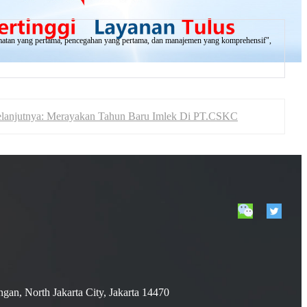
amatan yang pertama, pencegahan yang pertama, dan manajemen yang komprehensif",
lanjutnya: Merayakan Tahun Baru Imlek Di PT.CSKC
ngan, North Jakarta City, Jakarta 14470