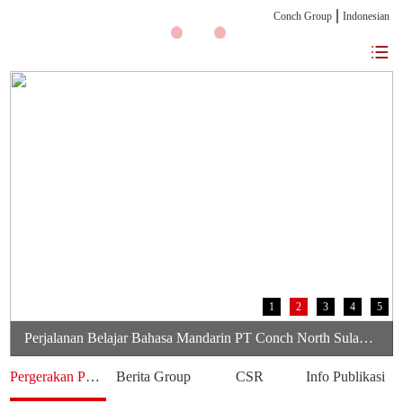
Conch Group
Indonesian
1
2
3
4
5
Perjalanan Belajar Bahasa Mandarin PT Conch North Sulawesi Cement Berbagi Pengalaman Karyawan Dalam Mengembangkan Kemampuan Bahasa
Pergerakan Perusahaan
Berita Group
CSR
Info Publikasi