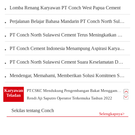
Lomba Renang Karyawan PT Conch West Papua Cement
Perjalanan Belajar Bahasa Mandarin PT Conch North Sulawesi Cement Berbagi Pengalaman Karyawan Dalam Mengembangkan Kemampuan Bahasa
PT Conch North Sulawesi Cement Terus Meningkatkan Kepedulian terhadap Karyawan dan Pengembangan Kegiatan Olahraga serta Seni Untuk Membangun Kekuatan Tim, Menciptakan Perusahaan yang Harmonis
PT Conch Cement Indonesia Menampung Aspirasi Karyawan untuk Meningkatkan Kinerja Perusahaan
PT Conch North Sulawesi Cement Suara Keselamatan Dari Setiap Sudut Tambang Membangun Budaya Keselamatan Melalui Peran Seluruh Karyawan Departemen Tambang
Mendengar, Memahami, Memberikan Solusi Komitmen Semen Conch Mengutamakan Pelanggan
PT.Conch South Kalimantan Cement yang Indah Rumahku
Karyawan
PT.CSKC Mendukung Pengembangan Bakat Menggambar Karyawan
Teladan
Rendi Aji Saputro Operator Terkemuka Tashun 2022
Belajar Dari Sandy Karyawan Teladan Dari Departemen PLTU
Sekilas tentang Conch
Listrik Tim 1 -Tim Terkemuka Tahun 2021 PT.CSKC
Selengkapnya>
Tim Mekanik-Tim Terkemuka Tahun 2021 PT.CSKC