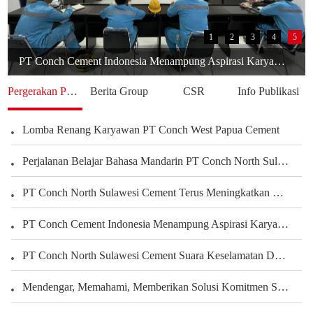
1
2
3
4
5
PT Conch Cement Indonesia Menampung Aspirasi Karyawan untuk Meningkatkan Kinerja Perusahaan
Pergerakan Perusahaan
Berita Group
CSR
Info Publikasi
Lomba Renang Karyawan PT Conch West Papua Cement
Perjalanan Belajar Bahasa Mandarin PT Conch North Sulawesi Cement Berbagi Pengalaman Karyawan Dalam Mengembangkan Kemampuan Bahasa
PT Conch North Sulawesi Cement Terus Meningkatkan Kepedulian terhadap Karyawan dan Pengembangan Kegiatan Olahraga serta Seni Untuk Membangun Kekuatan Tim, Menciptakan Perusahaan yang Harmonis
PT Conch Cement Indonesia Menampung Aspirasi Karyawan untuk Meningkatkan Kinerja Perusahaan
PT.Conch South Kalimantan Cement yang Indah Rumahku
PT Conch North Sulawesi Cement Suara Keselamatan Dari Setiap Sudut Tambang Membangun Budaya Keselamatan Melalui Peran Seluruh Karyawan Departemen Tambang
PT.CSKC Mendukung Pengembangan Bakat Menggambar Karyawan
Mendengar, Memahami, Memberikan Solusi Komitmen Semen Conch Mengutamakan Pelanggan
Rendi Aji Saputro Operator Terkemuka Tashun 2022
Belajar Dari Sandy Karyawan Teladan Dari Departemen PLTU