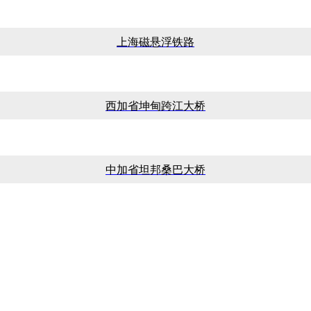
上海磁悬浮铁路
西加省坤甸跨江大桥
中加省坦邦桑巴大桥
E-mail：humas@conch-skc.com