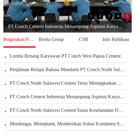
1
2
3
4
5
PT Conch Cement Indonesia Menampung Aspirasi Karyawan untuk Meningkatkan Kinerja Perusahaan
Pergerakan Perusahaan
Berita Group
CSR
Info Publikasi
Lomba Renang Karyawan PT Conch West Papua Cement
Perjalanan Belajar Bahasa Mandarin PT Conch North Sulawesi Cement Berbagi Pengalaman Karyawan Dalam Mengembangkan Kemampuan Bahasa
PT Conch North Sulawesi Cement Terus Meningkatkan Kepedulian terhadap Karyawan dan Pengembangan Kegiatan Olahraga serta Seni Untuk Membangun Kekuatan Tim, Menciptakan Perusahaan yang Harmonis
PT Conch Cement Indonesia Menampung Aspirasi Karyawan untuk Meningkatkan Kinerja Perusahaan
PT Conch North Sulawesi Cement Suara Keselamatan Dari Setiap Sudut Tambang Membangun Budaya Keselamatan Melalui Peran Seluruh Karyawan Departemen Tambang
PT.Conch South Kalimantan Cement yang Indah Rumahku
Mendengar, Memahami, Memberikan Solusi Komitmen Semen Conch Mengutamakan Pelanggan
PT.CSKC Mendukung Pengembangan Bakat Menggambar Karyawan
Rendi Aji Saputro Operator Terkemuka Tashun 2022