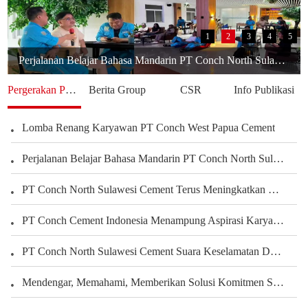
1
2
3
4
5
Perjalanan Belajar Bahasa Mandarin PT Conch North Sulawesi Cement Berbagi Pengalaman Karyawan Dalam Mengembangkan Kemampuan Bahasa
Pergerakan Perusahaan
Berita Group
CSR
Info Publikasi
Lomba Renang Karyawan PT Conch West Papua Cement
Perjalanan Belajar Bahasa Mandarin PT Conch North Sulawesi Cement Berbagi Pengalaman Karyawan Dalam Mengembangkan Kemampuan Bahasa
PT Conch North Sulawesi Cement Terus Meningkatkan Kepedulian terhadap Karyawan dan Pengembangan Kegiatan Olahraga serta Seni Untuk Membangun Kekuatan Tim, Menciptakan Perusahaan yang Harmonis
PT Conch Cement Indonesia Menampung Aspirasi Karyawan untuk Meningkatkan Kinerja Perusahaan
PT Conch North Sulawesi Cement Suara Keselamatan Dari Setiap Sudut Tambang Membangun Budaya Keselamatan Melalui Peran Seluruh Karyawan Departemen Tambang
Mendengar, Memahami, Memberikan Solusi Komitmen Semen Conch Mengutamakan Pelanggan
PT.Conch South Kalimantan Cement yang Indah Rumahku