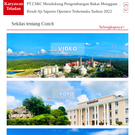
Karyawan
PT.CSKC Mendukung Pengembangan Bakat Menggambar Karyawan
Teladan
Rendi Aji Saputro Operator Terkemuka Tashun 2022
Belajar Dari Sandy Karyawan Teladan Dari Departemen PLTU
Sekilas tentang Conch
Listrik Tim 1 -Tim Terkemuka Tahun 2021 PT.CSKC
Selengkapnya>
Tim Mekanik-Tim Terkemuka Tahun 2021 PT.CSKC